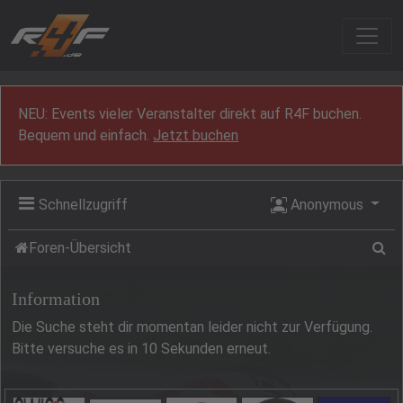
Zum Inhalt
NEU: Events vieler Veranstalter direkt auf R4F buchen.
Bequem und einfach.
Jetzt buchen
Schnellzugriff
Anonymous
Su
Foren-Übersicht
Information
Die Suche steht dir momentan leider nicht zur Verfügung.
Bitte versuche es in 10 Sekunden erneut.