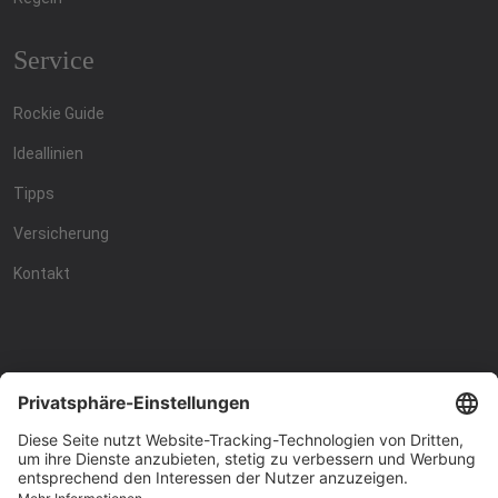
Service
Rockie Guide
Ideallinien
Tipps
Versicherung
Kontakt
Racing4fun - Alles über
Racing4fun - Alles über