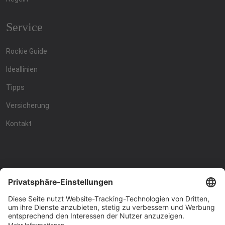
Service
Rockie Guide
Ideallinien
Tipps
Versicherung
Kontakt
Racing4fun - Alles über
Racing4fun - Alles über