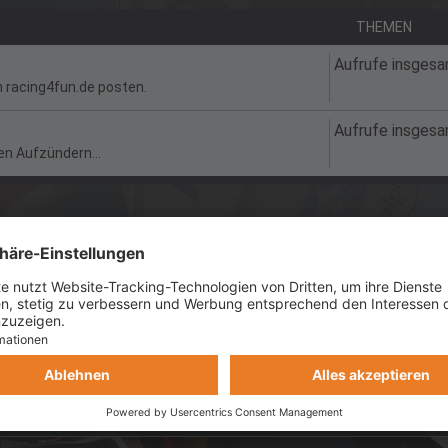
THEMEN
Aufrufe insges
 racing4fun.de posten.
Aufrufe insges
en Aufzündern...