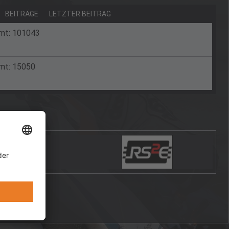
BEITRÄGE
LETZTER BEITRAG
amt: 101043
amt: 15050