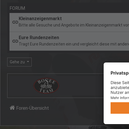
FORUM
Kleinanzeigenmarkt
Bitte alle Gesuche und Angebote im Kleinanzeigenmarkt von
Eure Rundenzeiten
Tragt Eure Rundenzeiten ein und vergleicht diese mit ander
Gehe zu
Foren-Übersicht