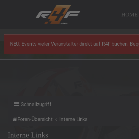
Zum Inhalt
HOME
NEU: Events vieler Veranstalter direkt auf R4F buchen. Be
Schnellzugriff
Foren-Übersicht
Interne Links
Interne Links