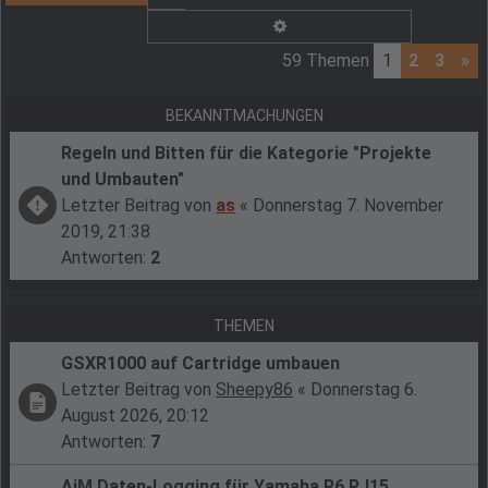
Erweiterte Suche
59 Themen
1
2
3
»
BEKANNTMACHUNGEN
Regeln und Bitten für die Kategorie "Projekte
und Umbauten"
Letzter Beitrag von
as
«
Donnerstag 7. November
2019, 21:38
Antworten:
2
THEMEN
GSXR1000 auf Cartridge umbauen
Letzter Beitrag von
Sheepy86
«
Donnerstag 6.
August 2026, 20:12
Antworten:
7
AiM Daten-Logging für Yamaha R6 RJ15