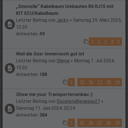
„Sinnvolle“ Kabelbaum Umbauten R6 RJ15 mit
KIT ECU/Kabelbaum
Letzter Beitrag von
Jacky
«
Samstag 29. März 2025,
13:20
Antworten:
49
1
2
3
4
5
Weil die Gsxr immernoch gut ist
Letzter Beitrag von
Shinya
«
Montag 1. Juli 2024,
15:20
Antworten:
188
1
15
16
17
18
19
…
Show me your Transporterumbau :)
Letzter Beitrag von
DucatistaBavarese27
«
Dienstag 11. Juni 2024, 20:24
Antworten:
384
1
35
36
37
38
39
…