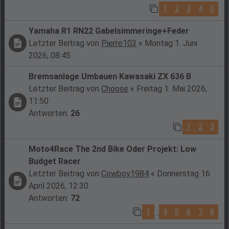
1
2
3
4
5
Yamaha R1 RN22 Gabelsimmeringe+Feder
Letzter Beitrag von
Pierre103
«
Montag 1. Juni
2026, 08:45
Bremsanlage Umbauen Kawasaki ZX 636 B
Letzter Beitrag von
Choose
«
Freitag 1. Mai 2026,
11:50
Antworten:
26
1
2
3
Moto4Race The 2nd Bike Oder Projekt: Low
Budget Racer
Letzter Beitrag von
Cowboy1984
«
Donnerstag 16.
April 2026, 12:30
Antworten:
72
1
4
5
6
7
8
…