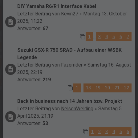
DIY Yamaha R6/R1 Interface Kabel
Letzter Beitrag von
Kevin27
«
Montag 13. Oktober
2025, 11:22
Antworten:
67
1
3
4
5
6
7
…
Suzuki GSX-R 750 SRAD - Aufbau einer WSBK
Legende
Letzter Beitrag von
Fazerrider
«
Samstag 16. August
2025, 22:19
Antworten:
219
1
18
19
20
21
22
…
Back in business nach 14 Jahren bzw. Projekt
Letzter Beitrag von
NelsonWelding
«
Samstag 5.
April 2025, 21:19
Antworten:
53
1
2
3
4
5
6