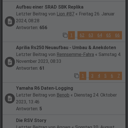
Aufbau einer SRAD SBK Replika
Letzter Beitrag von
Lion #87
«
Freitag 26. Januar
2024, 08:28
Antworten:
656
1
62
63
64
65
66
…
Aprilia Rs250 Neuaufbau - Umbau & Anekdoten
Letzter Beitrag von
Rennsemme-Fahra
«
Samstag 4.
November 2023, 08:33
Antworten:
61
1
3
4
5
6
7
…
Yamaha R6 Daten-Logging
Letzter Beitrag von
Benob
«
Dienstag 24. Oktober
2023, 13:46
Antworten:
5
Die RSV Story
Letzter Beitrag von
Arrows
«
Sonntag 20. August