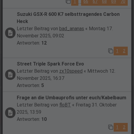
1
66
67
68
69
70
…
Suzuki GSX-R 600 K7 selbsttragendes Carbon
Heck
Letzter Beitrag von
bad_ananas
«
Montag 17.
November 2025, 09:02
Antworten:
12
1
2
Street Triple Spark Force Evo
Letzter Beitrag von
zx10speed
«
Mittwoch 12.
November 2025, 16:37
Antworten:
5
Frage an die Umbauprofis unter euch/Kabelbaum
Letzter Beitrag von
floBT
«
Freitag 31. Oktober
2025, 13:59
Antworten:
10
1
2