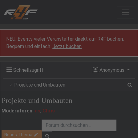
Zum Inhalt
NEU: Events vieler Veranstalter direkt auf R4F buchen.
Bequem und einfach.
Jetzt buchen
Schnellzugriff
Anonymous
Su
Projekte und Umbauten
Projekte und Umbauten
Moderatoren:
as
,
Chris
Neues Thema
Suche