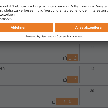
Antwort
19
1
2
Antworte
8
Antwort
11
1
2
men
Antwort
14
1
2
Antwort
30
1
2
3
4