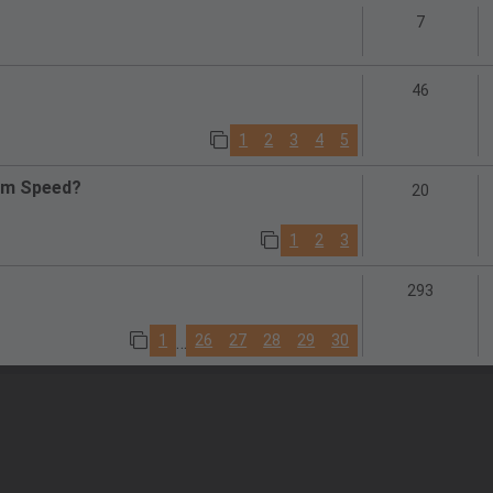
Antworte
7
Antwort
46
1
2
3
4
5
eam Speed?
Antwort
20
1
2
3
Antwort
293
1
26
27
28
29
30
…