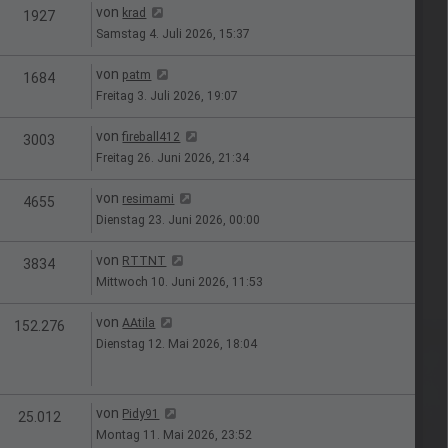
Letzter Beitrag
von
krad
n
Zugriffe
1927
Samstag 4. Juli 2026, 15:37
Letzter Beitrag
von
patm
n
Zugriffe
1684
Freitag 3. Juli 2026, 19:07
Letzter Beitrag
von
fireball412
n
Zugriffe
3003
Freitag 26. Juni 2026, 21:34
Letzter Beitrag
von
resimami
n
Zugriffe
4655
Dienstag 23. Juni 2026, 00:00
Letzter Beitrag
von
RTTNT
n
Zugriffe
3834
Mittwoch 10. Juni 2026, 11:53
Letzter Beitrag
von
AAtila
en
Zugriffe
152.276
Dienstag 12. Mai 2026, 18:04
Letzter Beitrag
von
Pidy91
n
Zugriffe
25.012
Montag 11. Mai 2026, 23:52