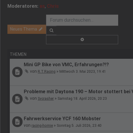
Moderatoren:
as
,
Chris
Neues Thema
Suche
Erweiterte Suche
THEMEN
Mini GP Bike von VMC, Erfahrungen?!?
von
»
R.T.Racing
Mittwoch 3. Mai 2023, 19:41
Probleme mit Daytona 190 – Motor stottert bei 
von
»
Svcrasher
Samstag 18. April 2026, 20:23
Fahrwerkservice YCF 160 Mobster
von
»
racing-homie
Sonntag 5. Juli 2026, 23:40