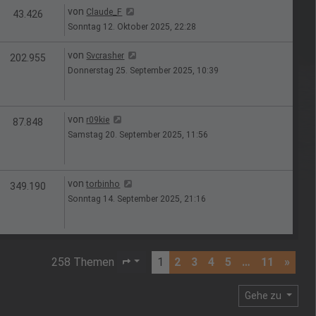
Letzter Beitrag
von
Claude_F
n
Zugriffe
43.426
Sonntag 12. Oktober 2025, 22:28
Letzter Beitrag
von
Svcrasher
en
Zugriffe
202.955
Donnerstag 25. September 2025, 10:39
Letzter Beitrag
von
r09kie
en
Zugriffe
87.848
Samstag 20. September 2025, 11:56
Letzter Beitrag
von
torbinho
en
Zugriffe
349.190
Sonntag 14. September 2025, 21:16
258 Themen
1
2
3
4
5
…
11
»
Seite
1
von
11
Gehe zu