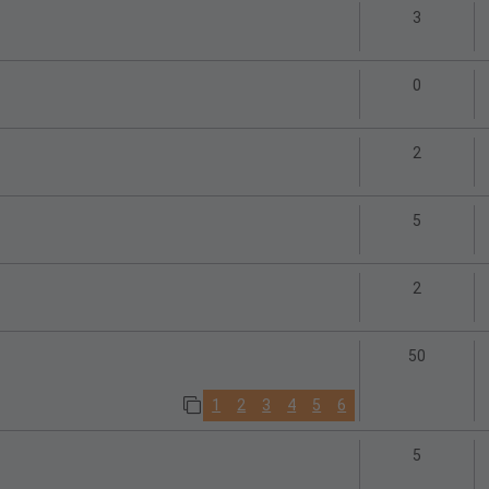
Antworte
3
Antworte
0
Antworte
2
Antworte
5
Antworte
2
Antwort
50
1
2
3
4
5
6
Antworte
5