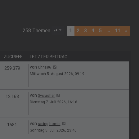
258 Themen
1
2
3
4
5
…
11
»
Seite
1
von
11
ZUGRIFFE
LETZTER BEITRAG
Letzter Beitrag
von
Chris86
en
Zugriffe
259.379
Mittwoch 5. August 2026, 09:19
Letzter Beitrag
von
Svcrasher
en
Zugriffe
12.163
Dienstag 7. Juli 2026, 16:16
Letzter Beitrag
von
racing-homie
n
Zugriffe
1581
Sonntag 5. Juli 2026, 23:40