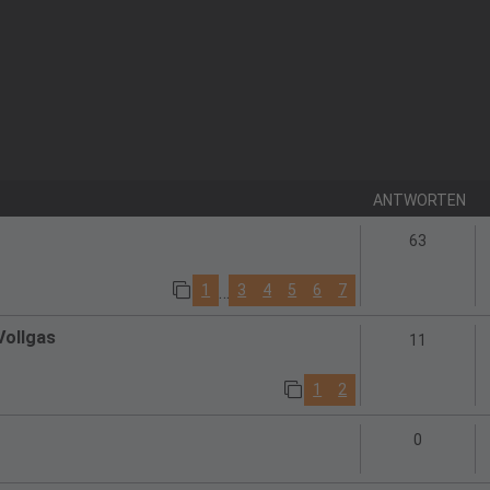
ANTWORTEN
Antwort
63
1
3
4
5
6
7
…
Vollgas
Antwort
11
1
2
Antworte
0