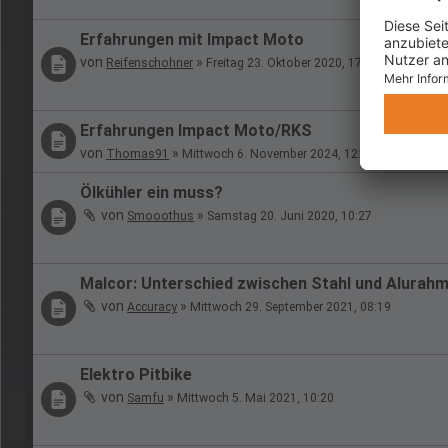
Erfahrungen mit Impact Moto
von
»
Reifenschohner
Freitag 23. Oktober 2020, 17:51
Erfahrungen Impact Moto/RKS
von
»
Thomas91
Mittwoch 6. November 2024, 12:21
Ölkühler ein muss?
von
»
Smooothus
Samstag 20. Juni 2020, 10:27
Malcor: Unterschied zwischen Stahl und Alurah
von
»
Accuracy
Mittwoch 29. September 2021, 08:19
Elektro Pitbike
von
»
Samfu
Mittwoch 5. Mai 2021, 10:20