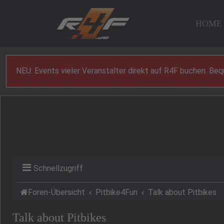
Zum Inhalt
HOME
NEU: Events vieler Veranstalter direkt auf R4F buchen. Be
Schnellzugriff
Foren-Übersicht
Pitbike4Fun
Talk about Pitbikes
Talk about Pitbikes