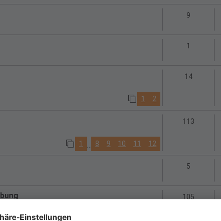
Antworte
9
Antworte
1
Antwort
14
1
2
Antwort
113
1
8
9
10
11
12
…
Antworte
5
ebung
Antwort
105
1
7
8
9
10
11
…