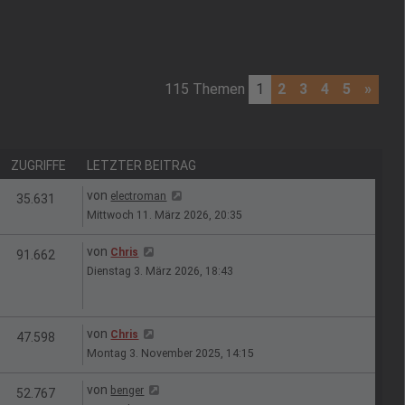
115 Themen
1
2
3
4
5
»
ZUGRIFFE
LETZTER BEITRAG
Letzter Beitrag
von
electroman
n
Zugriffe
35.631
Mittwoch 11. März 2026, 20:35
Letzter Beitrag
von
Chris
en
Zugriffe
91.662
Dienstag 3. März 2026, 18:43
Letzter Beitrag
von
Chris
n
Zugriffe
47.598
Montag 3. November 2025, 14:15
Letzter Beitrag
von
benger
n
Zugriffe
52.767