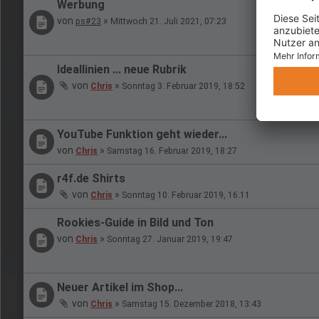
Werbung
von
»
ps#23
Mittwoch 21. Juli 2021, 07:23
Ideallinien ... neue Rubrik
von
»
Chris
Sonntag 3. Februar 2019, 18:52
YouTube Funktion geht wieder...
von
»
Chris
Samstag 16. Februar 2019, 18:27
r4f.de Shirts
von
»
Chris
Sonntag 10. Februar 2019, 16:11
Rookies-Guide in Bild und Ton
von
»
Chris
Sonntag 27. Januar 2019, 19:47
Neuer Artikel im Shop...
von
»
Chris
Samstag 15. Dezember 2018, 13:43