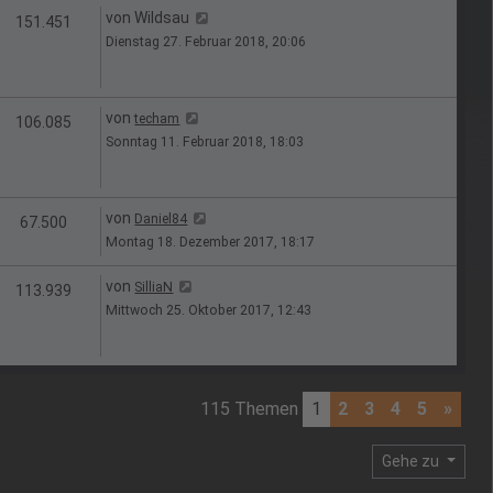
Letzter Beitrag
von
Wildsau
en
Zugriffe
151.451
Dienstag 27. Februar 2018, 20:06
Letzter Beitrag
von
techam
en
Zugriffe
106.085
Sonntag 11. Februar 2018, 18:03
Letzter Beitrag
von
Daniel84
n
Zugriffe
67.500
Montag 18. Dezember 2017, 18:17
Letzter Beitrag
von
SilliaN
en
Zugriffe
113.939
Mittwoch 25. Oktober 2017, 12:43
115 Themen
1
2
3
4
5
»
Gehe zu