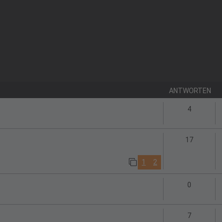
ANTWORTEN
Antworte
4
Antwort
17
1
2
Antworte
0
Antworte
7