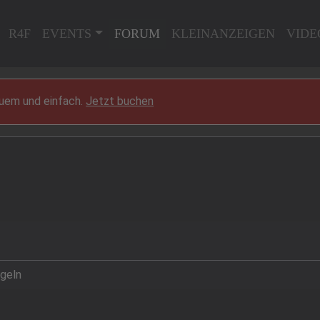
R4F
EVENTS
FORUM
KLEINANZEIGEN
VIDE
quem und einfach.
Jetzt buchen
egeln