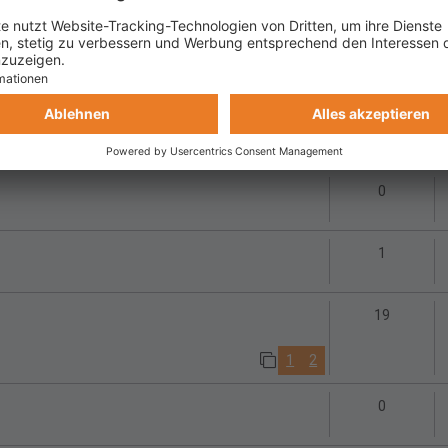
Antwort
26
1
2
3
Antwort
141
1
11
12
13
14
15
…
Antworte
0
Antworte
1
Antwort
19
1
2
Antworte
0