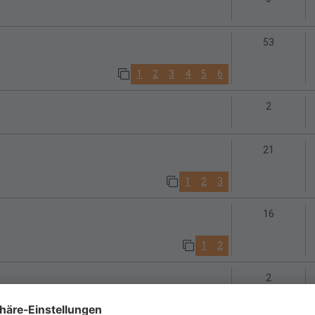
Antwort
53
1
2
3
4
5
6
Antworte
2
Antwort
21
1
2
3
Antwort
16
1
2
Antworte
2