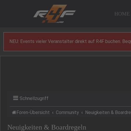
Zum Inhalt
HOME
NEU: Events vieler Veranstalter direkt auf R4F buchen. Be
Schnellzugriff
Foren-Übersicht
Community
Neuigkeiten & Boardr
Neuigkeiten & Boardregeln