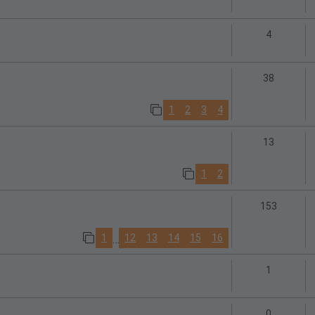
Antworte
4
Antwort
38
1
2
3
4
Antwort
13
1
2
Antwort
153
1
12
13
14
15
16
…
Antworte
1
Antworte
0