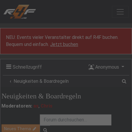
Zum Inhalt
NEU: Events vieler Veranstalter direkt auf R4F buchen.
Bequem und einfach.
Jetzt buchen
Schnellzugriff
Anonymous
Su
Neuigkeiten & Boardregeln
Neuigkeiten & Boardregeln
Moderatoren:
as
,
Chris
Neues Thema
Suche