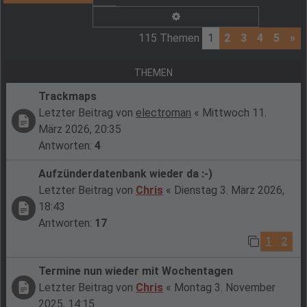
Erweiterte Suche
115 Themen
1
2
3
4
5
»
THEMEN
Trackmaps
Letzter Beitrag von
electroman
«
Mittwoch 11.
März 2026, 20:35
Antworten:
4
Aufzünderdatenbank wieder da :-)
Letzter Beitrag von
Chris
«
Dienstag 3. März 2026,
18:43
Antworten:
17
1
2
Termine nun wieder mit Wochentagen
Letzter Beitrag von
Chris
«
Montag 3. November
2025, 14:15