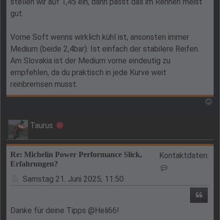
stellen wir auf 1,45 ein, dann passt das im Rennen meist
gut.
Vorne Soft wenns wirklich kühl ist, ansonsten immer
Medium (beide 2,4bar). Ist einfach der stabilere Reifen.
Am Slovakia ist der Medium vorne eindeutig zu
empfehlen, da du praktisch in jede Kurve weit
reinbremsen musst.
N
Taurus
Offline
Re: Michelin Power Performance Slick,
Kontaktdaten:
Erfahrungen?
Kontaktdaten v
Beitrag
Samstag 21. Juni 2025, 11:50
Zitie
Danke für deine Tipps @Heli66!