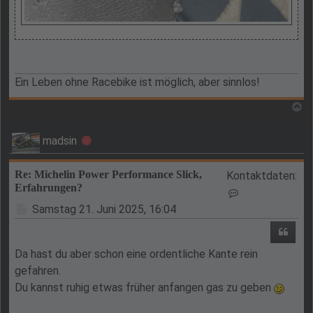
Ein Leben ohne Racebike ist möglich, aber sinnlos!
N
madsin
Offline
Re: Michelin Power Performance Slick,
Kontaktdaten:
Erfahrungen?
Kontaktdaten v
Beitrag
Samstag 21. Juni 2025, 16:04
Zitie
Da hast du aber schon eine ordentliche Kante rein
gefahren.
Du kannst ruhig etwas früher anfangen gas zu geben