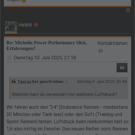
N
Heli66
Offline
Re: Michelin Power Performance Slick,
Kontaktdaten:
Erfahrungen?
Kontaktdaten vo
Beitrag
Dienstag 10. Juni 2025, 21:18
Zitie
Taurus
hat geschrieben:
↑
Montag 9. Juni 2025, 20:48
Welchen hast du verwendet mit welchem Luftdruck?
Wir fahren auch den "24" (Endurance Rennen - mindestens
30 Minuten oder Tank leer) oder den Soft (Training und
Sprint Rennen) hinten. Luftdruck beim reinkommen halt so
1,6 also mittig im Fenster. Den neuen Reifen vorm Rennen