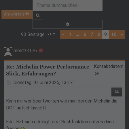
Antworten
Suche
Erweiterte Suche
93 Beiträge
«
1
…
6
7
8
9
10
»
Seite
9
von
10
moritz3176
Offline
Re: Michelin Power Performance
Kontaktdaten:
Slick, Erfahrungen?
Kontaktdaten v
Beitrag
Dienstag 10. Juni 2025, 13:27
Zitie
Kann mir wer beantworten wie man bei den Michelin die
DOT aufschlüsselt?
Edit: Hat sich erledigt, erst Suchfunktion nutzen dann
fragen