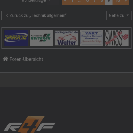
93 Beiträge
«
1
…
6
7
8
9
10
»
Zurück zu „Technik allgemein“
Gehe zu
Foren-Übersicht