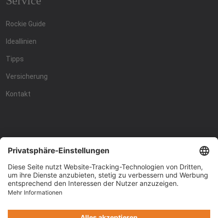
Service
Rockie Guide
Ideallinien
Tipps
Versicherung
Kontakt
Racing4fun - Alles über
Racing4fun - Alles über
Motorrad Renntraining
Motorrad Renntraining
Copyright © Racing4Fun 2024
Impressum
-
Datenschutz
-