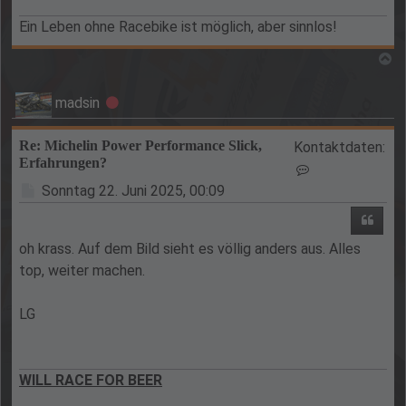
Ein Leben ohne Racebike ist möglich, aber sinnlos!
N
madsin
Offline
Re: Michelin Power Performance Slick,
Kontaktdaten:
Erfahrungen?
Kontaktdaten v
Beitrag
Sonntag 22. Juni 2025, 00:09
Zitie
oh krass. Auf dem Bild sieht es völlig anders aus. Alles
top, weiter machen.
LG
WILL RACE FOR BEER