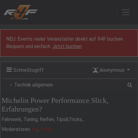
Zum Inhalt
NEU: Events vieler Veranstalter direkt auf R4F buchen.
Bequem und einfach.
Jetzt buchen
Schnellzugriff
Anonymous
Su
Technik allgemein
Michelin Power Performance Slick,
Erfahrungen?
Fahrwerk, Tuning, Reifen, Tips&Tricks,...
Moderatoren:
as
,
Chris