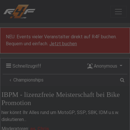
Zum Inhalt
NEU: Events vieler Veranstalter direkt auf R4F buchen.
Bequem und einfach.
Jetzt buchen
Schnellzugriff
Anonymous
Su
Championships
IBPM - lizenzfreie Meisterschaft bei Bike
Promotion
hier könnt Ihr Alles rund um MotoGP; SSP; SBK; IDM u.s.w.
diskutieren...
Moderatoren:
as
,
Chris