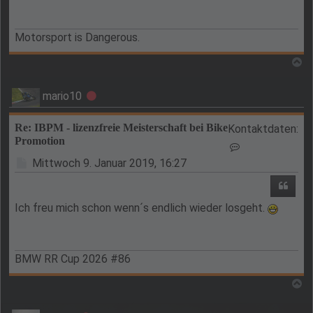
Motorsport is Dangerous.
N
mario10
Offline
Re: IBPM - lizenzfreie Meisterschaft bei Bike
Kontaktdaten:
Promotion
Kontaktdaten v
Beitrag
Mittwoch 9. Januar 2019, 16:27
Zitie
Ich freu mich schon wenn´s endlich wieder losgeht.
BMW RR Cup 2026 #86
N