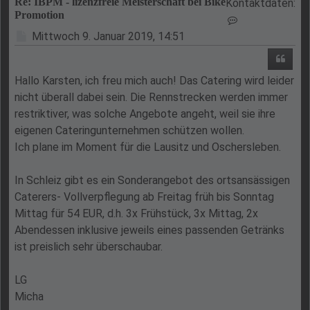
Re: IBPM - lizenzfreie Meisterschaft bei Bike
Kontaktdaten:
Promotion
Kontaktdaten v
Beitrag
Mittwoch 9. Januar 2019, 14:51
Zitie
Hallo Karsten, ich freu mich auch! Das Catering wird leider
nicht überall dabei sein. Die Rennstrecken werden immer
restriktiver, was solche Angebote angeht, weil sie ihre
eigenen Cateringunternehmen schützen wollen.
Ich plane im Moment für die Lausitz und Oschersleben.
In Schleiz gibt es ein Sonderangebot des ortsansässigen
Caterers- Vollverpflegung ab Freitag früh bis Sonntag
Mittag für 54 EUR, d.h. 3x Frühstück, 3x Mittag, 2x
Abendessen inklusive jeweils eines passenden Getränks
ist preislich sehr überschaubar.
LG
Micha