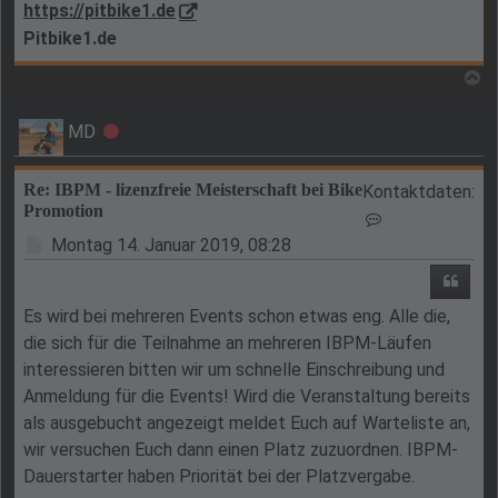
https://pitbike1.de
Pitbike1.de
N
MD
Offline
Re: IBPM - lizenzfreie Meisterschaft bei Bike
Kontaktdaten:
Promotion
Kontaktdaten v
Beitrag
Montag 14. Januar 2019, 08:28
Zitie
Es wird bei mehreren Events schon etwas eng. Alle die,
die sich für die Teilnahme an mehreren IBPM-Läufen
interessieren bitten wir um schnelle Einschreibung und
Anmeldung für die Events! Wird die Veranstaltung bereits
als ausgebucht angezeigt meldet Euch auf Warteliste an,
wir versuchen Euch dann einen Platz zuzuordnen. IBPM-
Dauerstarter haben Priorität bei der Platzvergabe.