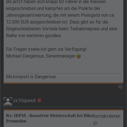
Bis jetzt haben sich knapp 60 Fahrer in die Klassen
eingeschrieben und kämpfen um die Punkte der
Jahresgesamtwertung, die mit einem Preisgeld von ca.
12.000 EUR ausgeschrieben ist. Dazu gibt es für die
Eingeschriebenen Vorteile beim Teilnahmepreis und eine
Reihe von weiteren goodies.
Für Fragen stehe ich gern zur Verfügung!
Michael Dangerous, Serienmanager
Motorsport is Dangerous.
N
zx10speed
Offline
Re: IBPM - lizenzfreie Meisterschaft bei Bike
Kontaktdaten:
Promotion
Kontaktdaten v