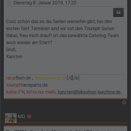
Beitrag
Dienstag 8. Januar 2019, 17:20
Zitie
Cool, schön das es die Serien weiterhin gibt, bei den
ersten fünf Terminen sind wir mit den Triumph Serien
dabei, freu mich drauf! ist das bewährte Catering Team
auch wieder am Start?
Gruß,
Karsten
race
flash.de
,
öhlinsservice.de
[/i][/b]
triumph
raceparts.de
keine PN, bitte nur mails,
karsten@bikeshop-luechow.de
N
MD
Offline