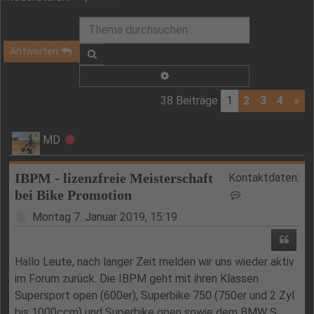
Antworten
Suche
Erweiterte Suche
38 Beiträge
1
2
3
4
»
MD
Offline
IBPM - lizenzfreie Meisterschaft
Kontaktdaten:
bei Bike Promotion
Kontaktdaten v
Beitrag
Montag 7. Januar 2019, 15:19
Zitie
Hallo Leute, nach langer Zeit melden wir uns wieder aktiv
im Forum zurück. Die IBPM geht mit ihren Klassen
Supersport open (600er), Superbike 750 (750er und 2 Zyl
bis 1000ccm) und Superbike open sowie dem BMW S