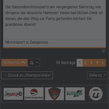
Die Saisonabschlussparty am vergangenen Samstag war
übrigens der absolute Hammer! Vielen herzlichen Dank all
denen, die den Weg zur Party gefunden hatten! Ein
grandioser Abend!
Motorsport is Dangerous.
N
38 Beiträge
1
2
3
4
»
Antworten
Zurück zu „Championships“
Gehe zu