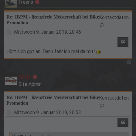
Freens
Offline
Re: IBPM - lizenzfreie Meisterschaft bei Bike
Kontaktdaten:
Promotion
Kontaktdaten v
Beitrag
Mittwoch 9. Januar 2019, 20:46
Zitie
Hört sich gut an. Dann fahr ich mal da mit!
N
Chris
Offline
Site Admin
Re: IBPM - lizenzfreie Meisterschaft bei Bike
Kontaktdaten:
Promotion
Kontaktdaten vo
Beitrag
Mittwoch 9. Januar 2019, 20:53
Zitie