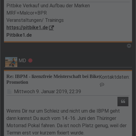
Pitbike Verkauf und Aufbau der Marken
MRF+Malcor+BPR
Veranstaltungen/ Trainings
https://pitbike1.de
Pitbike1.de
N
MD
Offline
Re: IBPM - lizenzfreie Meisterschaft bei Bike
Kontaktdaten:
Promotion
Kontaktdaten v
Beitrag
Mittwoch 9. Januar 2019, 22:39
Zitie
Wenns Dir nur um Schleiz und nicht um die IBPM geht
dann kannst Du auch vom 14.-16. Juni den Thüringer
Motorrad Pokal fahren. Da ist noch Platz genug, weil der
Termin erst vor kurzem fixiert wurde.