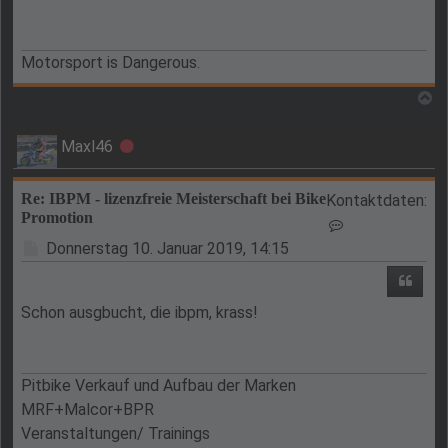
Motorsport is Dangerous.
N
Maxl46
Offline
Re: IBPM - lizenzfreie Meisterschaft bei Bike
Kontaktdaten:
Promotion
Kontaktdaten v
Beitrag
Donnerstag 10. Januar 2019, 14:15
Zitie
Schon ausgbucht, die ibpm, krass!
Pitbike Verkauf und Aufbau der Marken
MRF+Malcor+BPR
Veranstaltungen/ Trainings