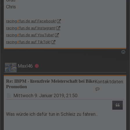
Chris
racing
4
fun.de auf Facebook!
racing
4
fun.de auf Instagram!
racing
4
fun.de auf YouTube!
racing
4
fun.de auf TikTok!
N
Maxl46
Offline
Re: IBPM - lizenzfreie Meisterschaft bei Bike
Kontaktdaten:
Promotion
Kontaktdaten v
Beitrag
Mittwoch 9. Januar 2019, 21:50
Zitie
Was würde ich dafür tun in Schleiz zu fahren...